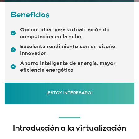
Servicios
Profesionales
Beneficios
Consultoría TI
Diseño e
Opción ideal para virtualización de
Implementación
computación en la nube.
Recuperación de
Excelente rendimiento con un diseño
Desastres
innovador.
Continuidad del
Ahorro inteligente de energía, mayor
negocio
eficiencia energética.
Soporte 7x24
¡ESTOY INTERESADO!
Introducción a la virtualización